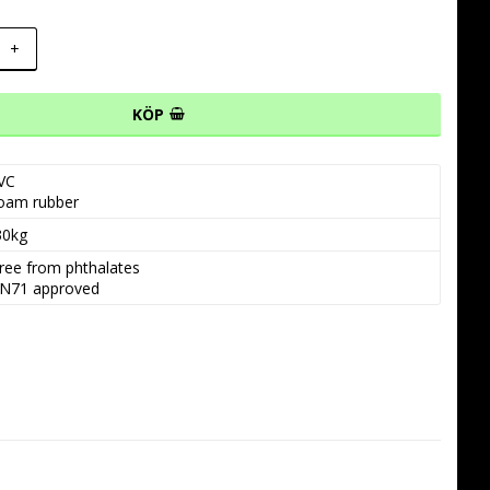
+
KÖP
VC

oam rubber
30kg
ree from phthalates

N71 approved