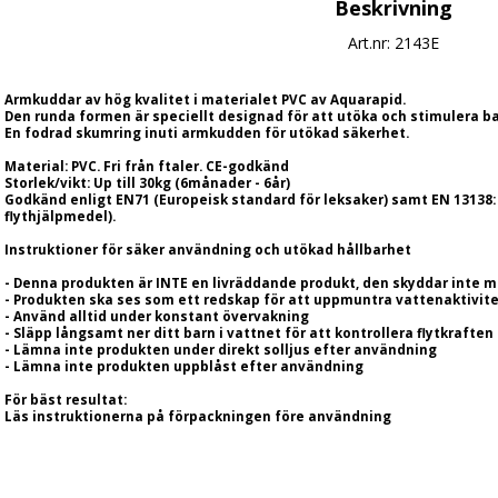
Beskrivning
Art.nr: 2143E
Armkuddar av hög kvalitet i materialet PVC av Aquarapid.
Den runda formen är speciellt designad för att utöka och stimulera b
En fodrad skumring inuti armkudden för utökad säkerhet.
Material: PVC. Fri från ftaler. CE-godkänd
Storlek/vikt: Up till 30kg (6månader - 6år)
Godkänd enligt EN71 (Europeisk standard för leksaker) samt EN 13138: 1
flythjälpmedel).
Instruktioner för säker användning och utökad hållbarhet
- Denna produkten är INTE en livräddande produkt, den skyddar inte m
- Produkten ska ses som ett redskap för att uppmuntra vattenaktivite
- Använd alltid under konstant övervakning
- Släpp långsamt ner ditt barn i vattnet för att kontrollera flytkraften
- Lämna inte produkten under direkt solljus efter användning
- Lämna inte produkten uppblåst efter användning
För bäst resultat:
Läs instruktionerna på förpackningen före användning