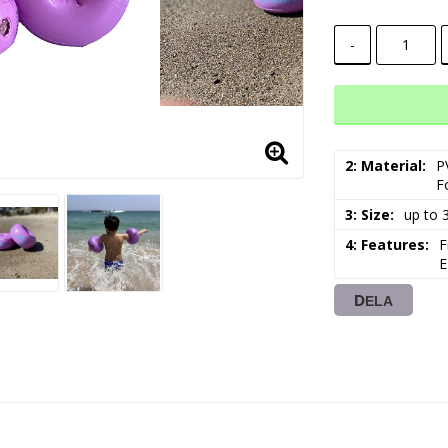
-
2: Material
P
F
3: Size
up to 
4: Features
F
E
DELA