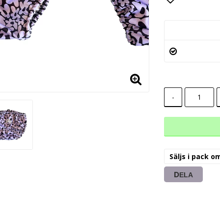
Lägg till i
-
Säljs i pack o
DELA