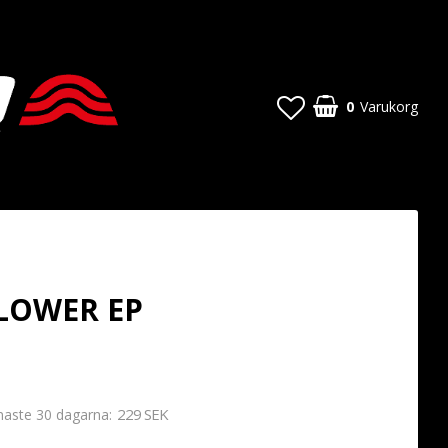
0
Varukorg
LOWER EP
229 SEK
enaste 30 dagarna