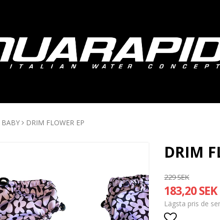
BABY
DRIM FLOWER EP
DRIM F
229 SEK
183,20 SEK
Lägsta pris de s