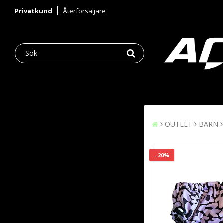
Privatkund
Återförsäljare
OUTLET
BARN
- 20%