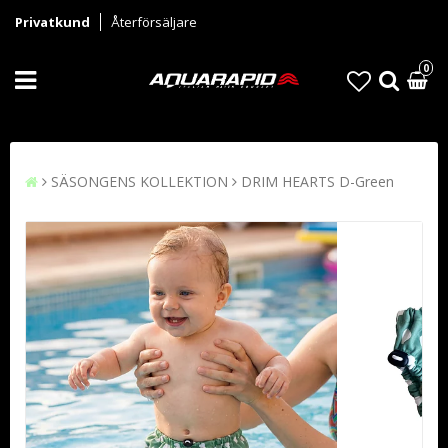
Privatkund
Återförsäljare
0
SÄSONGENS KOLLEKTION
DRIM HEARTS D-Green