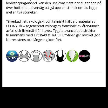
bodyshaping-modell kan den upplevas tight när du tar den på 
över höfterna – överväg att gå upp en storlek om du ligger 
mellan två storlekar.
Tillverkad i ett ekologiskt och tekniskt hållbart material av 
ECONYL® – regenererat nylongarn framställt av återvunnet 
avfall och fiskenät från havet. Tygets avancerade struktur 
tillsammans med LYCRA® XTRA LIFE™-fiber ger mycket god 
klorresistens och långvarig komfort.